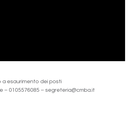
o a esaurimento dei posti
ore – 0105576085 – segreteria@cmba.it