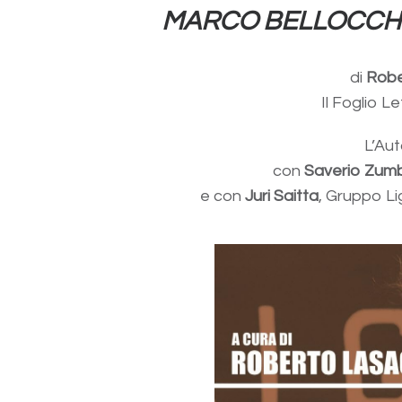
MARCO BELLOCCHIO. I
di
Robe
Il Foglio L
L’Aut
con
Saverio Zum
e con
Juri Saitta
, Gruppo Li