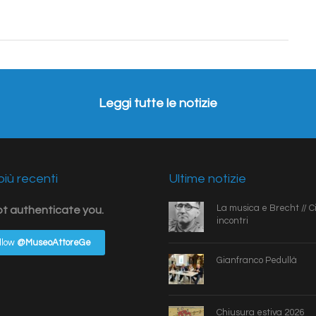
Leggi tutte le notizie
iù recenti
Ultime notizie
La musica e Brecht // Ci
ot authenticate you.
incontri
llow
@MuseoAttoreGe
Gianfranco Pedullà
Chiusura estiva 2026