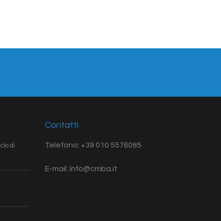
Contatti
Telefono: +39 010 5576085
clo di
E-mail: info@cmba.it