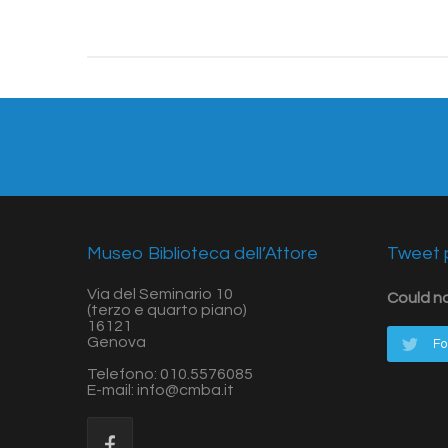
Share:
Museo Biblioteca dell’Attore
Tweet p
Via del Seminario 10
Could n
(terzo e quarto piano)
16121
Genova
Fo
Telefono: 010.5576085
E-mail: info@cmba.it