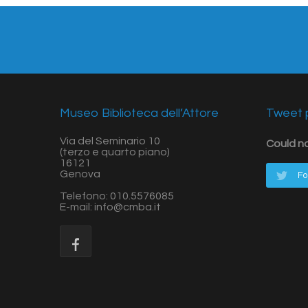
Museo Biblioteca dell’Attore
Tweet p
Via del Seminario 10
Could n
(terzo e quarto piano)
16121
Genova
Fo
Telefono: 010.5576085
E-mail: info@cmba.it