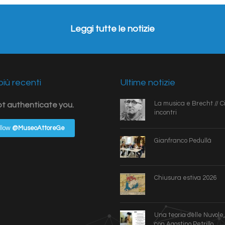
Leggi tutte le notizie
iù recenti
Ultime notizie
La musica e Brecht // Ci
ot authenticate you.
incontri
llow
@MuseoAttoreGe
Gianfranco Pedullà
Chiusura estiva 2026
Una teoria delle Nuvole,
con Agostino Petrillo