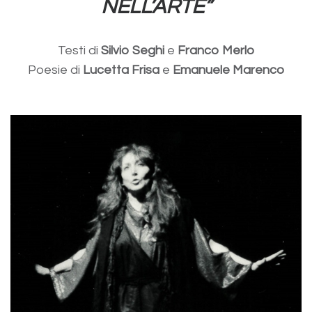
NELL’ARTE”
Testi di
Silvio Seghi
e
Franco Merlo
Poesie di
Lucetta Frisa
e
Emanuele Marenco