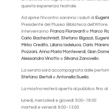
questa esperienza teatrale.
Ad aprire l’incontro saranno i saluti di
Eugenio
Presidente del Museo Biblioteca dell’Attore.
Interverranno
Franca Fioravanti
e
Marco R
Carlo Bachschmidt
,
Stefano Bigazzi
,
Eugeni
Mirko Credito
,
Liliana Iadeluca
,
Carlo Maren
Pozzani
,
Anna Maria Monteverdi
,
Gian Dome
Alessandra Vinotto
e
Silvana Zanovello
.
La serata sarà accompagnata dalle perfor
Stefano Bertoli
e
Antonella Suella
.
La mostra resterà aperta al pubblico fino al
lunedì, mercoledì e giovedì: 9.00–16.00
martedì e venerdì: 9.00–13.00