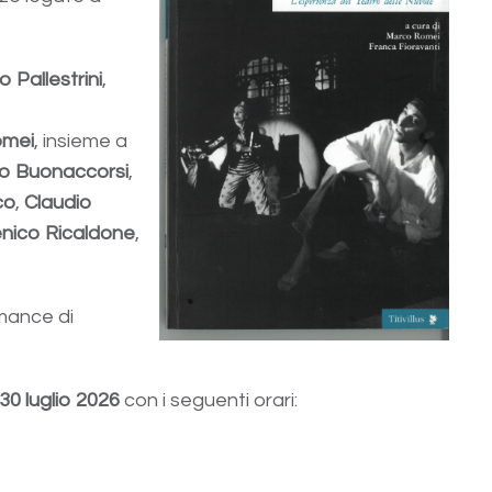
 Pallestrini
,
omei
, insieme a
o Buonaccorsi
,
co
,
Claudio
nico Ricaldone
,
mance di
30 luglio 2026
con i seguenti orari: