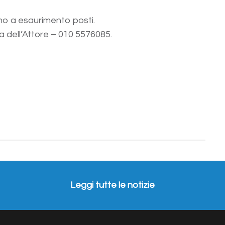
ino a esaurimento posti.
a dell’Attore – 010 5576085.
Leggi tutte le notizie