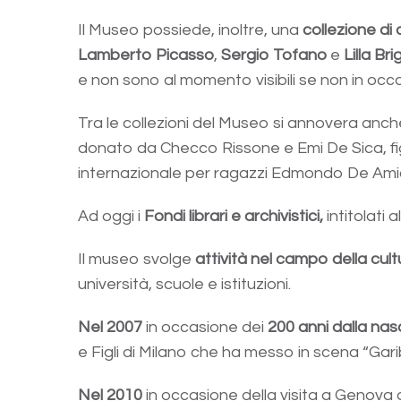
Il Museo possiede, inoltre, una
collezione di 
Lamberto Picasso
,
Sergio Tofano
e
Lilla Br
e non sono al momento visibili se non in oc
Tra le collezioni del Museo si annovera anche
donato da Checco Rissone e Emi De Sica, figli
internazionale per ragazzi Edmondo De Amicis
Ad oggi i
Fondi librari e archivistici,
intitolati 
Il museo svolge
attività nel campo della cul
università, scuole e istituzioni.
Nel 2007
in occasione dei
200 anni dalla nasc
e Figli di Milano che ha messo in scena “Gari
Nel 2010
in occasione della visita a Genova 