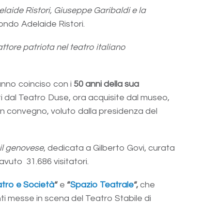
laide Ristori, Giuseppe Garibaldi e la
ondo Adelaide Ristori.
tore patriota nel teatro italiano
anno coinciso con i
50 anni della sua
ti dal Teatro Duse, ora acquisite dal museo,
 un convegno, voluto dalla presidenza del
 il genovese
, dedicata a Gilberto Govi, curata
vuto 31.686 visitatori.
tro e Società
“
e
“
Spazio Teatrale
“,
che
nti messe in scena del Teatro Stabile di