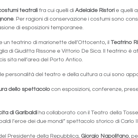
costumi teatrali
fra cui quelli di
Adelaide Ristori
e quelli 
ignone
. Per ragioni di conservazione i costumi sono cons
casione di esposizioni temporanee.
 un teatrino di marionette dell’Ottocento, il
Teatrino R
a di Giuditta Rissone e Vittorio De Sica. Il teatrino è 
 sita nell’area del Porto Antico.
alle personalità del teatro e della cultura a cui sono app
tura dello spettacolo
con esposizioni, conferenze, present
ita di Garibaldi
ha collaborato con il Teatro della Toss
baldi l’eroe dei due mondi” spettacolo storico di Carlo I
del Presidente della Repubblica,
Giorgio Napolitano
, p