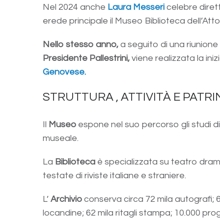
Nel 2024 anche
Laura Messeri
celebre diret
erede principale il Museo Biblioteca dell’Atto
Nello stesso anno,
a seguito di una riunione
Presidente Pallestrini,
viene realizzata la iniz
Genovese.
STRUTTURA , ATTIVITÀ E PATR
Il
Museo
espone nel suo percorso gli studi d
museale.
La
Biblioteca
è specializzata su teatro dramm
testate di riviste italiane e straniere.
L’
Archivio
conserva circa 72 mila autografi; 69
locandine; 62 mila ritagli stampa; 10.000 pro