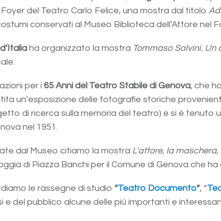
l Foyer del Teatro Carlo Felice, una mostra dal titolo
Ade
ostumi conservati al Museo Biblioteca dell’Attore nel F
d’Italia
ha organizzato la mostra
Tommaso Salvini. Un at
ale.
zioni per i
65 Anni del Teatro Stabile di Genova
, che h
stita un’esposizione delle fotografie storiche provenien
etto di ricerca sulla memoria del teatro) e si è tenuto
enova nel 1951.
ate dal Museo citiamo la mostra
L’attore, la maschera,
ggia di Piazza Banchi per il Comune di Genova che ha a
rdiamo le rassegne di studio
“
Teatro Documento
“
, “
Tea
i e del pubblico alcune delle più importanti e interessa