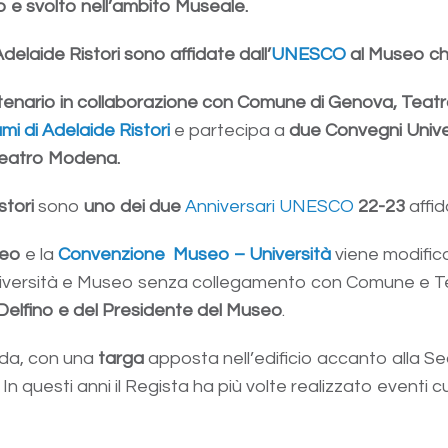
to e svolto nell’ambito Museale.
delaide Ristori sono affidate dall’
UNESCO
al Museo che
entenario in collaborazione con Comune di Genova, Teatr
mi di Adelaide Ristori
e partecipa a
due Convegni Univer
 Teatro Modena.
stori
sono
uno dei due
Anniversari UNESCO
22-23
affida
seo
e la
Convenzione Museo – Università
viene modific
niversità e Museo senza collegamento con Comune e Te
Delfino e del Presidente del Museo
.
orda, con una
targa
apposta nell’edificio accanto alla Sed
In questi anni il Regista ha più volte realizzato eventi c