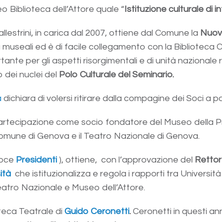
o Biblioteca dell’Attore quale “
Istituzione culturale di 
lestrini, in carica dal 2007, ottiene dal Comune la
Nuov
à museali ed è di facile collegamento con la Biblioteca
 per gli aspetti risorgimentali e di unità nazionale ritro
 dei nuclei del
Polo Culturale del Seminario.
a
dichiara di volersi ritirare dalla compagine dei Soci a p
partecipazione come socio fondatore del Museo della Pr
l Comune di Genova e il Teatro Nazionale di Genova.
 voce
Presidenti
), ottiene, con l’approvazione del
Rettor
sità
che istituzionalizza e regola i rapporti tra Univer
eatro Nazionale e Museo dell’Attore.
ioteca Teatrale di
Guido Ceronetti
.
Ceronetti in questi ann