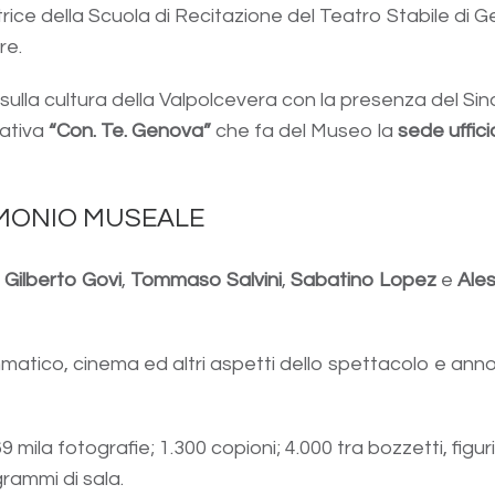
trice della Scuola di Recitazione del Teatro Stabile d
re.
 sulla cultura della Valpolcevera con la presenza del S
iativa
“Con. Te. Genova”
che fa del Museo la
sede uffici
IMONIO MUSEALE
i
Gilberto Govi
,
Tommaso Salvini
,
Sabatino Lopez
e
Ale
atico, cinema ed altri aspetti dello spettacolo e anno
 mila fotografie; 1.300 copioni; 4.000 tra bozzetti, figurin
grammi di sala.