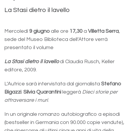
La Stasi dietro il lavello
Mercoledì
9 giugno
alle ore
17,30
a
Villetta Serra
,
sede del Museo Biblioteca dell’Attore verrà
presentato il volume
La Stasi dietro il lavello
di Claudia Rusch, Keller
editore, 2009.
L’Autrice sarà intervistata dal giornalista
Stefano
Bigazzi
.
Silvia Quarantini
leggerà
Dieci storie per
attraversare i muri
.
In un originale romanzo autobiografico a episodi
(bestseller in Germania con 90.000 copie vendute),
che ripercorre gli ultimi cinque anni di vita della